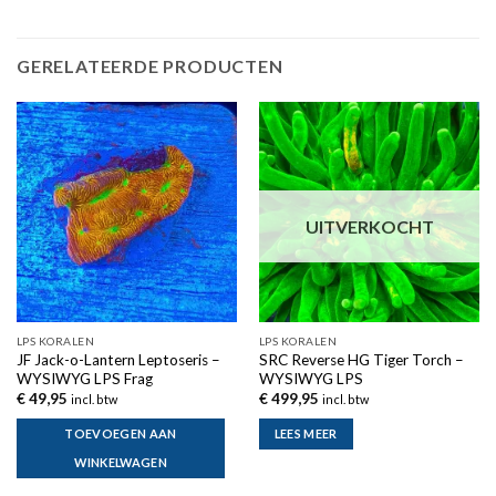
GERELATEERDE PRODUCTEN
UITVERKOCHT
LPS KORALEN
LPS KORALEN
JF Jack-o-Lantern Leptoseris –
SRC Reverse HG Tiger Torch –
WYSIWYG LPS Frag
WYSIWYG LPS
€
49,95
€
499,95
incl. btw
incl. btw
TOEVOEGEN AAN
LEES MEER
WINKELWAGEN