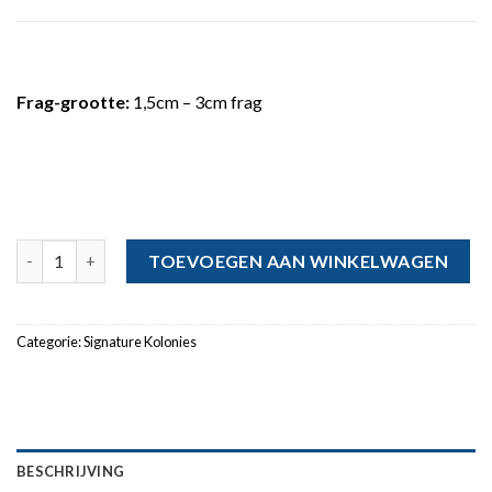
Frag-grootte:
1,5cm – 3cm frag
JF John Deere Leptastrea - Op bestelling gesneden Frag aantal
TOEVOEGEN AAN WINKELWAGEN
Categorie:
Signature Kolonies
BESCHRIJVING