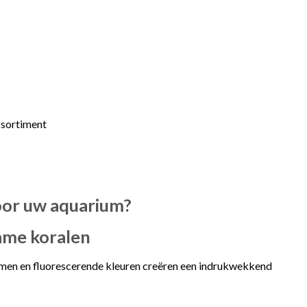
ssortiment
oor uw aquarium?
ame koralen
ormen en fluorescerende kleuren creëren een indrukwekkend