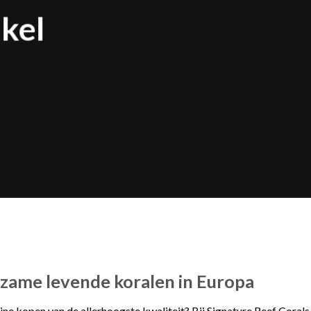
kel
zame levende koralen in Europa
ne kopen van de allerhoogste kwaliteit? Bij Signature Reef Corals