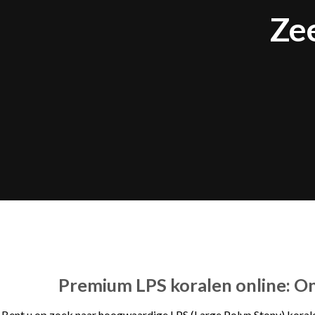
Ze
Premium LPS koralen online: O
Bent u op zoek naar hoogwaardige LPS (Large Polyp Stony) koralen